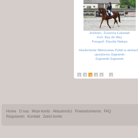
Jeździec: Zuzanna Łukasiak
Koń: Bay de Wey
Fotograf: Klaudia Nalepa
Akademickie Mistrzostwa Polski w skokach
ujeżdżeniu Gajewniki
Gajewniki Gajewniki
...
1
2
3
4
5
476
Home
O nas
Moje konto
Aktualności
Powiadomienia
FAQ
Regulamin
Kontakt
Zalóż konto