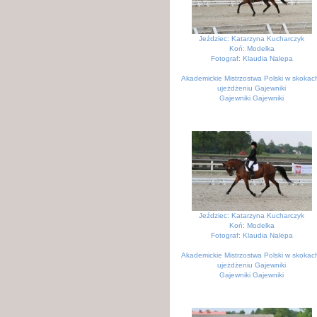
Jeździec: Katarzyna Kucharczyk
Koń: Modelka
Fotograf: Klaudia Nalepa
Akademickie Mistrzostwa Polski w skokach
ujeżdżeniu Gajewniki
Gajewniki Gajewniki
Jeździec: Katarzyna Kucharczyk
Koń: Modelka
Fotograf: Klaudia Nalepa
Akademickie Mistrzostwa Polski w skokach
ujeżdżeniu Gajewniki
Gajewniki Gajewniki