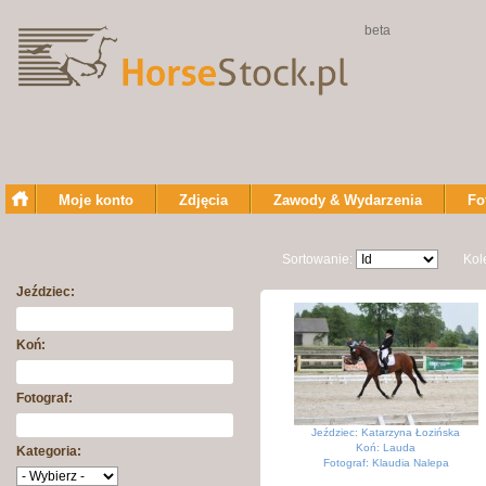
beta
Moje konto
Zdjęcia
Zawody & Wydarzenia
Fo
Sortowanie:
Kol
Jeździec:
Koń:
Fotograf:
Jeździec: Katarzyna Łozińska
Koń: Lauda
Kategoria:
Fotograf: Klaudia Nalepa