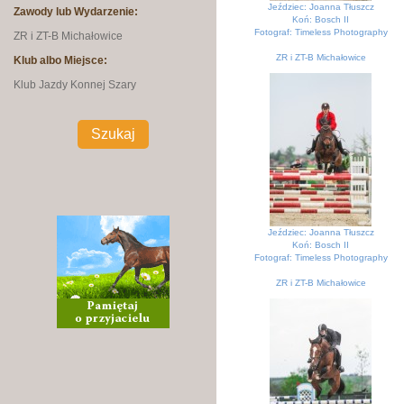
Jeździec: Joanna Tłuszcz
Zawody lub Wydarzenie:
Koń: Bosch II
Fotograf: Timeless Photography
ZR i ZT-B Michałowice
ZR i ZT-B Michałowice
Klub albo Miejsce:
KJK Szary Michałowice
Klub Jazdy Konnej Szary
Jeździec: Joanna Tłuszcz
Koń: Bosch II
Fotograf: Timeless Photography
ZR i ZT-B Michałowice
KJK Szary Michałowice