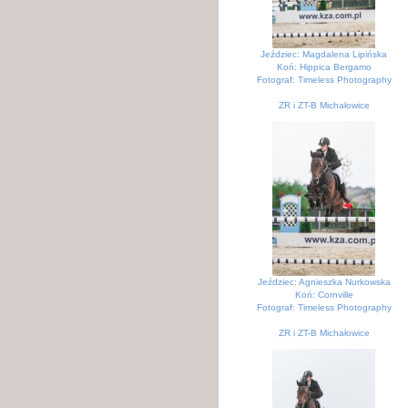
Jeździec: Magdalena Lipińska
Koń: Hippica Bergamo
Fotograf: Timeless Photography
ZR i ZT-B Michałowice
KJK Szary Michałowice
Jeździec: Agnieszka Nurkowska
Koń: Cornville
Fotograf: Timeless Photography
ZR i ZT-B Michałowice
KJK Szary Michałowice