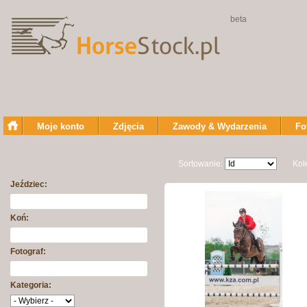
beta
Moje konto
Zdjęcia
Zawody & Wydarzenia
Fo
Sortowanie:
Kol
Jeździec:
Koń:
Fotograf:
Kategoria: