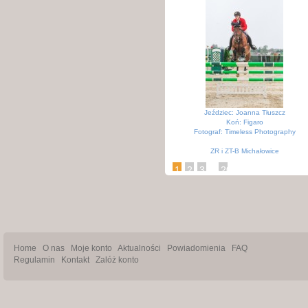
Jeździec: Joanna Tłuszcz
Koń: Figaro
Fotograf: Timeless Photography
ZR i ZT-B Michałowice
KJK Szary Michałowice
...
1
2
3
20
Home
O nas
Moje konto
Aktualności
Powiadomienia
FAQ
Regulamin
Kontakt
Zalóż konto