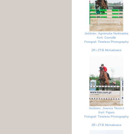
Jeździec: Agnieszka Nurkowska
Koń: Cornville
Fotograf: Timeless Photography
ZR i ZT-B Michałowice
KJK Szary Michałowice
Jeździec: Joanna Tłuszcz
Koń: Figaro
Fotograf: Timeless Photography
ZR i ZT-B Michałowice
KJK Szary Michałowice