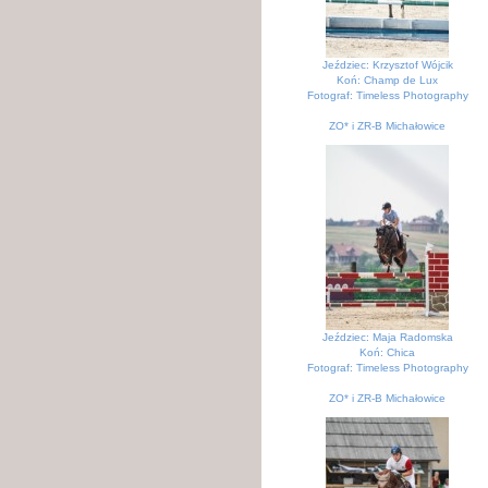
Jeździec: Krzysztof Wójcik
Koń: Champ de Lux
Fotograf: Timeless Photography
ZO* i ZR-B Michałowice
KJK Szary Michałowice
Jeździec: Maja Radomska
Koń: Chica
Fotograf: Timeless Photography
ZO* i ZR-B Michałowice
KJK Szary Michałowice