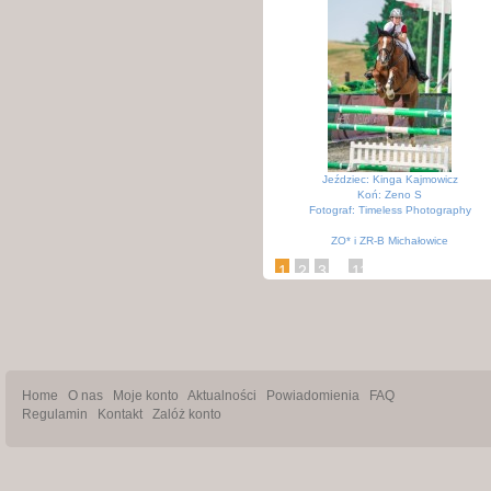
Jeździec: Kinga Kajmowicz
Koń: Zeno S
Fotograf: Timeless Photography
ZO* i ZR-B Michałowice
KJK Szary Michałowice
...
1
2
3
11
Home
O nas
Moje konto
Aktualności
Powiadomienia
FAQ
Regulamin
Kontakt
Zalóż konto