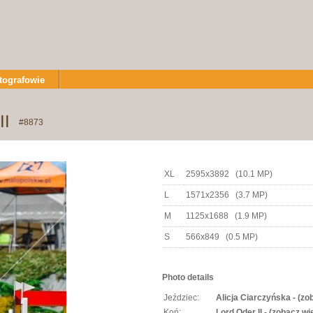
tografowie
II
#8873
XL
2595x3892 (10.1 MP)
L
1571x2356 (3.7 MP)
M
1125x1688 (1.9 MP)
S
566x849 (0.5 MP)
Photo details
Jeździec:
Alicja Ciarczyńska - (zo
Koń:
Lord Oder II - (zobacz wi