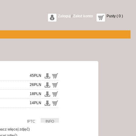
Zaloguj
/
Założ konto
Pusty ( 0 )
45PLN
26PLN
18PLN
14PLN
IPTC
INFO
bacz więcej zdjęć)
ęcej zdjęć)