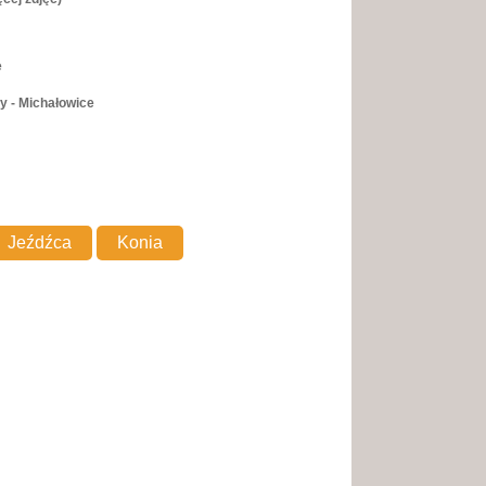
e
y - Michałowice