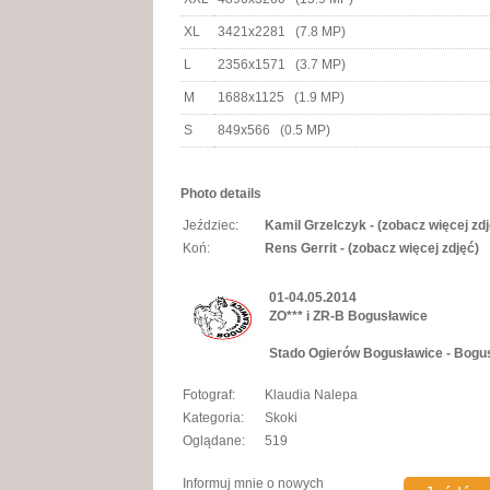
XL
3421x2281 (7.8 MP)
L
2356x1571 (3.7 MP)
M
1688x1125 (1.9 MP)
S
849x566 (0.5 MP)
Photo details
Jeździec:
Kamil Grzelczyk - (zobacz więcej zdj
Koń:
Rens Gerrit - (zobacz więcej zdjęć)
01-04.05.2014
ZO*** i ZR-B Bogusławice
Stado Ogierów Bogusławice - Bogu
Fotograf:
Klaudia Nalepa
Kategoria:
Skoki
Oglądane:
519
Informuj mnie o nowych