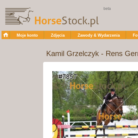
beta
Moje konto
Zdjęcia
Zawody & Wydarzenia
Fo
Kamil Grzelczyk - Rens Gerr