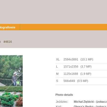
tografowie
o
#4616
XL
2594x3891 (10.1 MP)
L
1571x2356 (3.7 MP)
M
1125x1688 (1.9 MP)
S
566x849 (0.5 MP)
Photo details
Jeździec:
Michał Ziębicki - (zobacz
Koń:
Obora's Pedro - (zobacz 