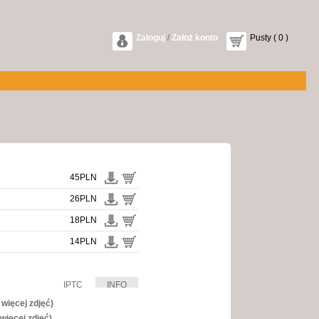
Zaloguj
/
Założ konto
Pusty ( 0 )
45PLN
26PLN
18PLN
14PLN
IPTC
INFO
 więcej zdjęć)
więcej zdjęć)