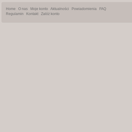
Home
O nas
Moje konto
Aktualności
Powiadomienia
FAQ
Regulamin
Kontakt
Zalóż konto