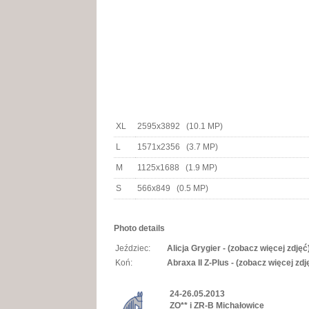
XL
2595x3892 (10.1 MP)
L
1571x2356 (3.7 MP)
M
1125x1688 (1.9 MP)
S
566x849 (0.5 MP)
Photo details
Jeździec:
Alicja Grygier - (zobacz więcej zdjęć
Koń:
Abraxa II Z-Plus - (zobacz więcej zdj
24-26.05.2013
ZO** i ZR-B Michałowice