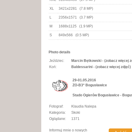
XL
3421x2281 (7.8 MP)
L
2356x1571 (3.7 MP)
M
1688x1125 (1.9 MP)
S
849x566 (0.5 MP)
Photo details
Jeździec:
Marcin Bętkowski - (zobacz więcej z
Koń:
Baldessarini - (zobacz więcej zdjęć)
29-01.05.2016
ZO-B3* Bogusławice
Stado Ogierów Bogusławice - Bogu
Fotograf:
Klaudia Nalepa
Kategoria:
Skoki
Oglądane:
1371
Informuj mnie o nowych