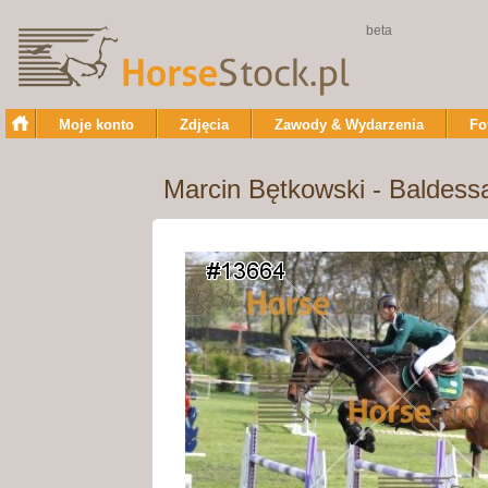
beta
Moje konto
Zdjęcia
Zawody & Wydarzenia
Fo
Marcin Bętkowski - Baldessa