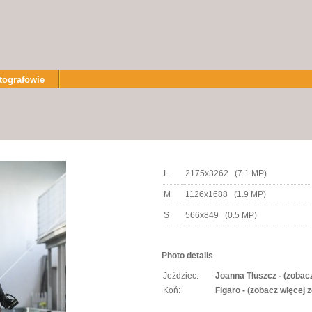
tografowie
L
2175x3262 (7.1 MP)
M
1126x1688 (1.9 MP)
S
566x849 (0.5 MP)
Photo details
Jeździec:
Joanna Tłuszcz - (zobacz
Koń:
Figaro - (zobacz więcej z