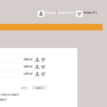
Zaloguj
/
Założ konto
Pusty ( 0 )
26PLN
18PLN
14PLN
IPTC
INFO
 więcej zdjęć)
djęć)