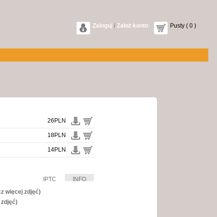
Zaloguj
/
Założ konto
Pusty ( 0 )
26PLN
18PLN
14PLN
IPTC
INFO
cz więcej zdjęć)
 zdjęć)