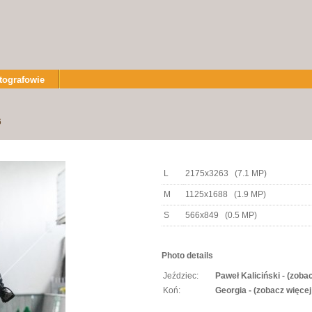
tografowie
6
L
2175x3263 (7.1 MP)
M
1125x1688 (1.9 MP)
S
566x849 (0.5 MP)
Photo details
Jeździec:
Paweł Kaliciński - (zoba
Koń:
Georgia - (zobacz więcej