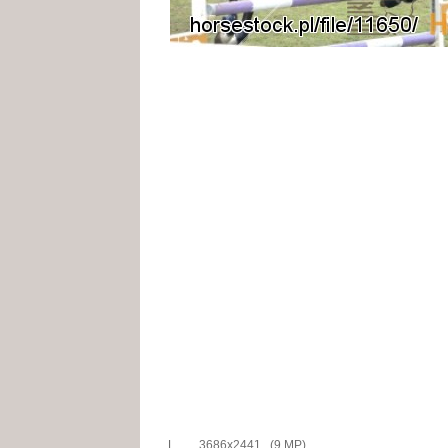
L
3686x2441 (9 MP)